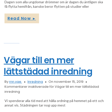
Dagen som alla ungdomar drömmer om är dagen du äntligen ska
få flytta hemifrån, kanske beror flytten på studier eller
Read Now
►
Vägar till en mer
lättstädad inredning
By
rnn.yqe.
Inredning
On november 15, 2019
Kommentarer inaktiverade
för Vägar till en mer lättstädad
inredning
Vi spenderar alla tid med att hålla ordning på hemmet på ett och
annat vis. Städningen tar nog upp mest