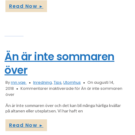
Read Now
►
Än är inte sommaren
över
By
rnn.yqe.
Inredning
,
Tips
,
Utomhus
On augusti 14,
2018
Kommentarer inaktiverade
för Än är inte sommaren
över
Än är inte sommaren över och det kan bli många härliga kvällar
på altanen eller uteplatsen. Vi har haft en
Read Now
►