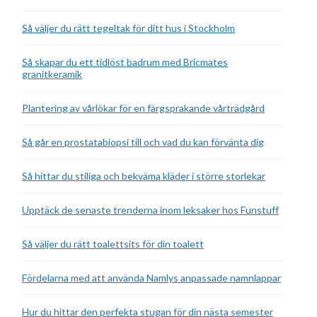
Så väljer du rätt tegeltak för ditt hus i Stockholm
Så skapar du ett tidlöst badrum med Bricmates
granitkeramik
Plantering av vårlökar för en färgsprakande vårträdgård
Så går en prostatabiopsi till och vad du kan förvänta dig
Så hittar du stiliga och bekväma kläder i större storlekar
Upptäck de senaste trenderna inom leksaker hos Funstuff
Så väljer du rätt toalettsits för din toalett
Fördelarna med att använda Namlys anpassade namnlappar
Hur du hittar den perfekta stugan för din nästa semester