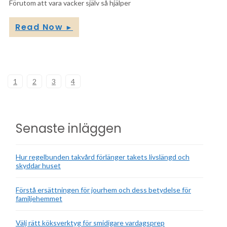
Förutom att vara vacker själv så hjälper
Read Now
►
1
2
3
4
Senaste inläggen
Hur regelbunden takvård förlänger takets livslängd och
skyddar huset
Förstå ersättningen för jourhem och dess betydelse för
familjehemmet
Välj rätt köksverktyg för smidigare vardagsprep