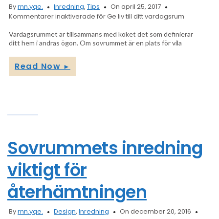
By
rnn.yqe.
Inredning
,
Tips
On april 25, 2017
Kommentarer inaktiverade
för Ge liv till ditt vardagsrum
Vardagsrummet är tillsammans med köket det som definierar
ditt hem i andras ögon. Om sovrummet är en plats för vila
Read Now
►
Sovrummets inredning
viktigt för
återhämtningen
By
rnn.yqe.
Design
,
Inredning
On december 20, 2016