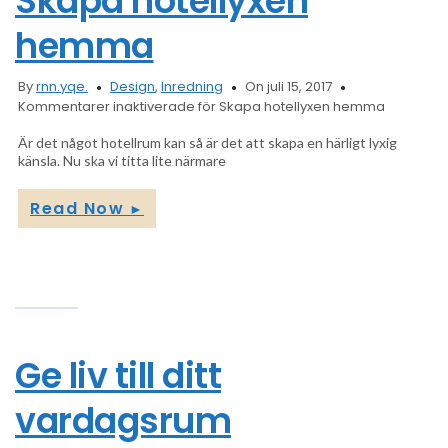
Skapa hotellyxen
hemma
By
rnn.yqe.
Design
,
Inredning
On juli 15, 2017
Kommentarer inaktiverade
för Skapa hotellyxen hemma
Är det något hotellrum kan så är det att skapa en härligt lyxig
känsla. Nu ska vi titta lite närmare
Read Now
►
Ge liv till ditt
vardagsrum