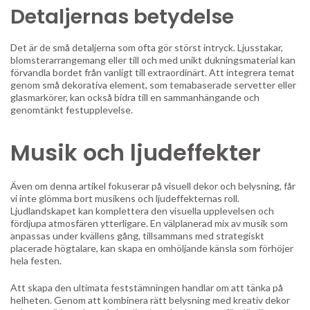
Detaljernas betydelse
Det är de små detaljerna som ofta gör störst intryck. Ljusstakar,
blomsterarrangemang eller till och med unikt dukningsmaterial kan
förvandla bordet från vanligt till extraordinärt. Att integrera temat
genom små dekorativa element, som temabaserade servetter eller
glasmarkörer, kan också bidra till en sammanhängande och
genomtänkt festupplevelse.
Musik och ljudeffekter
Även om denna artikel fokuserar på visuell dekor och belysning, får
vi inte glömma bort musikens och ljudeffekternas roll.
Ljudlandskapet kan komplettera den visuella upplevelsen och
fördjupa atmosfären ytterligare. En välplanerad mix av musik som
anpassas under kvällens gång, tillsammans med strategiskt
placerade högtalare, kan skapa en omhöljande känsla som förhöjer
hela festen.
Att skapa den ultimata feststämningen handlar om att tänka på
helheten. Genom att kombinera rätt belysning med kreativ dekor