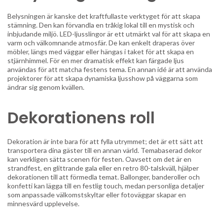
Belysningen är kanske det kraftfullaste verktyget för att skapa
stämning. Den kan förvandla en tråkig lokal till en mystisk och
inbjudande miljö. LED-ljusslingor är ett utmärkt val för att skapa en
varm och välkomnande atmosfär. De kan enkelt draperas över
möbler, längs med väggar eller hängas i taket för att skapa en
stjärnhimmel. För en mer dramatisk effekt kan färgade ljus
användas för att matcha festens tema. En annan idé är att använda
projektorer för att skapa dynamiska ljusshow på väggarna som
ändrar sig genom kvällen.
Dekorationens roll
Dekoration är inte bara för att fylla utrymmet; det är ett sätt att
transportera dina gäster till en annan värld. Temabaserad dekor
kan verkligen sätta scenen för festen. Oavsett om det är en
strandfest, en glittrande gala eller en retro 80-talskväll, hjälper
dekorationen till att förmedla temat. Ballonger, banderoller och
konfetti kan lägga till en festlig touch, medan personliga detaljer
som anpassade välkomstskyltar eller fotoväggar skapar en
minnesvärd upplevelse.