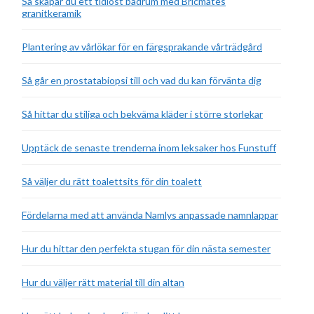
Så skapar du ett tidlöst badrum med Bricmates
granitkeramik
Plantering av vårlökar för en färgsprakande vårträdgård
Så går en prostatabiopsi till och vad du kan förvänta dig
Så hittar du stiliga och bekväma kläder i större storlekar
Upptäck de senaste trenderna inom leksaker hos Funstuff
Så väljer du rätt toalettsits för din toalett
Fördelarna med att använda Namlys anpassade namnlappar
Hur du hittar den perfekta stugan för din nästa semester
Hur du väljer rätt material till din altan