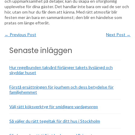
och uppmärksamhet på detaljer, kan du skapa en oförglömlig
upplevelse för dina gäster. Det handlar inte bara om vad de ser och
hör, utan om hur du får dem att känna. Med rätt atmosfär blir
festen mer än bara en sammankomst; den blir en händelse som
pratas om länge efteråt.
←
Previous Post
Next Post
→
Senaste inläggen
Hur regelbunden takvård förlänger takets livslängd och
skyddar huset
Förstå ersättningen för jourhem och dess betydelse för
familjehemmet
Välj rätt köksverktyg för smidigare vardagsprep
Så väljer du rätt tegeltak för ditt hus i Stockholm