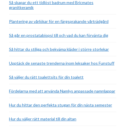
Så skapar du ett tidlöst badrum med Bricmates
granitkeramik
Plantering av vårlökar för en färgsprakande vårträdgård
Så går en prostatabiopsi till och vad du kan förvänta dig
Så hittar du stiliga och bekväma kläder i större storlekar
Upptäck de senaste trenderna inom leksaker hos Funstuff
Så väljer du rätt toalettsits för din toalett
Fördelarna med att använda Namlys anpassade namnlappar
Hur du hittar den perfekta stugan för din nästa semester
Hur du väljer rätt material till din altan