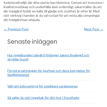
funktionell miljö där dina växter kan blomstra. Genom att investera i
kvalitetsredskap och underhålla dem ordentligt säkerställer du att
din trädgård förblir en källa till glädje och stolthet år efter år. Med
rätt verktyg i handen är du väl rustad för att möta alla utmaningar
din trädgård kan erbjuda.
←
Previous Post
Next Post
→
Senaste inläggen
Hur regelbunden takvård förlänger takets livslängd och
skyddar huset
Förstå ersättningen för jourhem och dess betydelse för
familjehemmet
Välj rätt köksverktyg för smidigare vardagsprep
Så väljer du rätt tegeltak för ditt hus i Stockholm