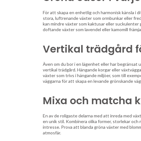
För att skapa en enhetlig och harmonisk känsla i d
stora, luftrenande växter som ormbunkar eller fr
kan mindre växter som kaktusar eller suckulenter 
doftande växter som lavendel eller kamomill främj
Vertikal trädgård f
Även om du bor i en lägenhet eller har begränsa
vertikal trädgård. Hängande korgar eller växtväggar
växter som trivs i hängande miljöer, som till exemp
väggarna för att skapa en levande grönskande väg
Mixa och matcha k
En av de roligaste delarna med att inreda med växt
en unik stil. Kombinera olika former, storlekar och 
intresse. Prova att blanda gröna växter med blommo
atmosfär.