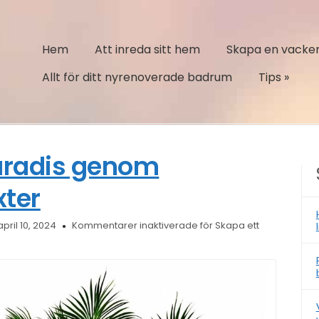
Hem
Att inreda sitt hem
Skapa en vacker
Allt för ditt nyrenoverade badrum
Tips
»
paradis genom
xter
pril 10, 2024
Kommentarer inaktiverade
för Skapa ett