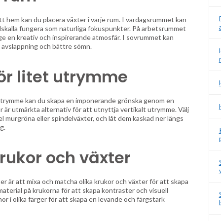
itt hem kan du placera växter i varje rum. I vardagsrummet kan
edskalla fungera som naturliga fokuspunkter. På arbetsrummet
ge en kreativ och inspirerande atmosfär. I sovrummet kan
a avslappning och bättre sömn.
ör litet utrymme
t utrymme kan du skapa en imponerande grönska genom en
 är utmärkta alternativ för att utnyttja vertikalt utrymme. Välj
el murgröna eller spindelväxter, och låt dem kaskad ner längs
g.
rukor och växter
er är att mixa och matcha olika krukor och växter för att skapa
material på krukorna för att skapa kontraster och visuell
r i olika färger för att skapa en levande och färgstark