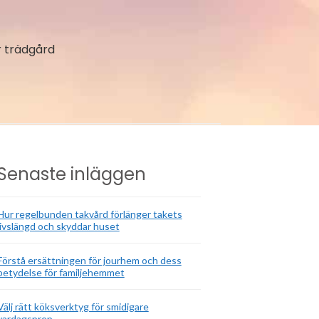
 trädgård
Senaste inläggen
Hur regelbunden takvård förlänger takets
livslängd och skyddar huset
Förstå ersättningen för jourhem och dess
betydelse för familjehemmet
Välj rätt köksverktyg för smidigare
vardagsprep