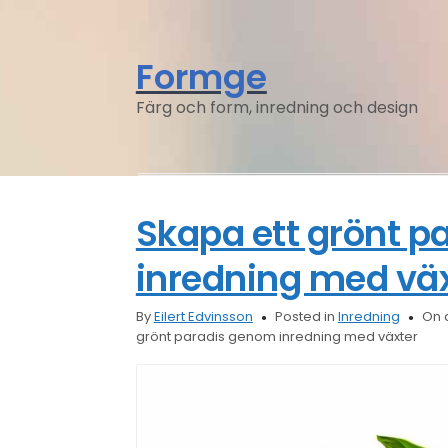
Formge
Färg och form, inredning och design
Skapa ett grönt 
inredning med vä
By
Eilert Edvinsson
Posted in
Inredning
On a
grönt paradis genom inredning med växter