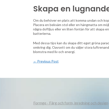
Skapa en lugnand
Om du behöver en plats att komma undan och kopp
Placera en bekväm stol eller en hängmatta om möjl
några doftljus eller en liten fontän för att skapa 
batterierna.
Med dessa tips kan du skapa ditt eget gröna paradi
omkring dig. Oavsett om du väljer stora luftrenan
blomstra med liv och energi.
←
Previous Post
Formge - Färg och form, inredning och design