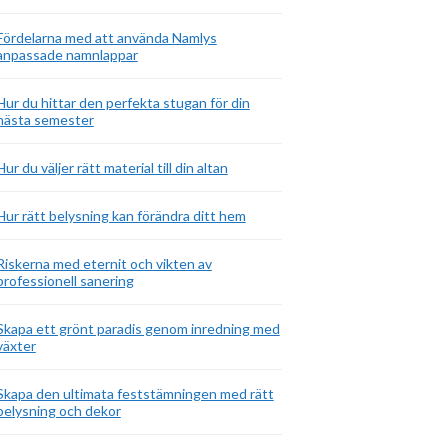
Fördelarna med att använda Namlys
anpassade namnlappar
Hur du hittar den perfekta stugan för din
nästa semester
Hur du väljer rätt material till din altan
Hur rätt belysning kan förändra ditt hem
Riskerna med eternit och vikten av
professionell sanering
Skapa ett grönt paradis genom inredning med
växter
Skapa den ultimata feststämningen med rätt
belysning och dekor