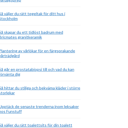
Så väljer du rätt tegeltak för ditt hus i
Stockholm
Så skapar du ett tidlöst badrum med
Bricmates granitkeramik
Plantering av vårlökar för en färgsprakande
vårträdgård
Så går en prostatabiopsi till och vad du kan
förvänta dig
Så hittar du stiliga och bekväma kläder i större
storlekar
Upptäck de senaste trenderna inom leksaker
hos Funstuff
Så väljer du rätt toalettsits för din toalett