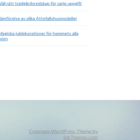
Välj rätt trädgårdsredskap för varje uppgift
Jämförelse av olika Attefallshusmodeller
Magiska juldekorationer för hemmets alla
hörn
Colorway WordPress Theme by
InkThemes.com