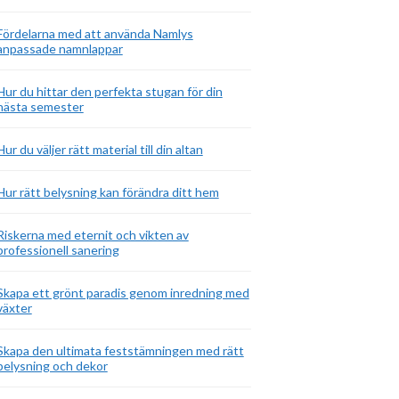
Fördelarna med att använda Namlys
anpassade namnlappar
Hur du hittar den perfekta stugan för din
nästa semester
Hur du väljer rätt material till din altan
Hur rätt belysning kan förändra ditt hem
Riskerna med eternit och vikten av
professionell sanering
Skapa ett grönt paradis genom inredning med
växter
Skapa den ultimata feststämningen med rätt
belysning och dekor