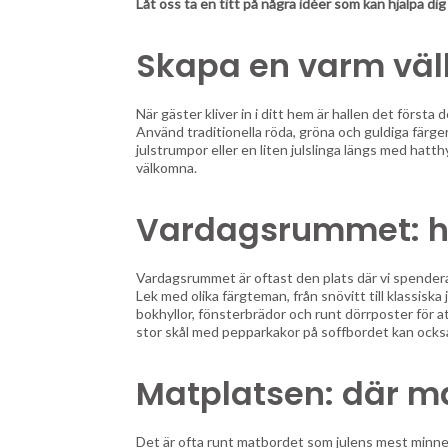
Låt oss ta en titt på några idéer som kan hjälpa dig
Skapa en varm väl
När gäster kliver in i ditt hem är hallen det första
Använd traditionella röda, gröna och guldiga färger
julstrumpor eller en liten julslinga längs med hatth
välkomna.
Vardagsrummet: hj
Vardagsrummet är oftast den plats där vi spendera
Lek med olika färgteman, från snövitt till klassiska
bokhyllor, fönsterbrädor och runt dörrposter för a
stor skål med pepparkakor på soffbordet kan också 
Matplatsen: där m
Det är ofta runt matbordet som julens mest minne