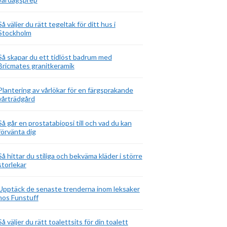
Så väljer du rätt tegeltak för ditt hus i
Stockholm
Så skapar du ett tidlöst badrum med
Bricmates granitkeramik
Plantering av vårlökar för en färgsprakande
vårträdgård
Så går en prostatabiopsi till och vad du kan
förvänta dig
Så hittar du stiliga och bekväma kläder i större
storlekar
Upptäck de senaste trenderna inom leksaker
hos Funstuff
Så väljer du rätt toalettsits för din toalett