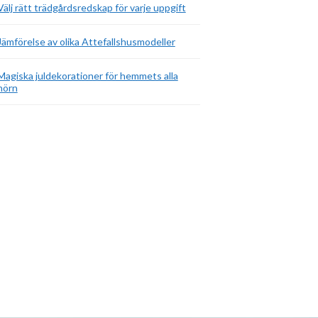
Välj rätt trädgårdsredskap för varje uppgift
Jämförelse av olika Attefallshusmodeller
Magiska juldekorationer för hemmets alla
hörn