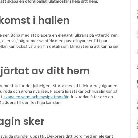
 att skapa en oförglömlig julatmosfär i hela ditt hem.
komst i hallen
 de ser. Börja med att placera en elegant julkrans på ytterdörren.
, eller välj något mer samtida med pastellnyanser. Ett par
yllan kan också vara en fin detalj som får gästerna att känna sig
ärtat av ditt hem
r mest tid under julhelgen. Starta med att dekorera julgranen.
 julröda och gröna nyanser. Placera ljusstakar och ljusslingor på
tt
skapa en varm och mysig atmosfär
. Julkuddar, filtar och en
addera till den festliga känslan.
agin sker
svärda stunder uppstår. Dekorera ditt bord med en elegant