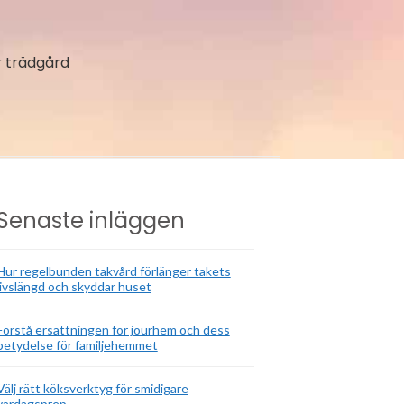
 trädgård
Senaste inläggen
Hur regelbunden takvård förlänger takets
livslängd och skyddar huset
Förstå ersättningen för jourhem och dess
betydelse för familjehemmet
Välj rätt köksverktyg för smidigare
vardagsprep