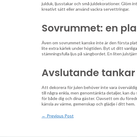
julduk, ljusstakar och små juldekorationer. Glöm in
kreativt sätt eller använd vackra servettringar.
Sovrummet: en plat
Även om sovrummet kanske inte är den första platse
lite extra kärlek under högtiden. Byt ut ditt vanl
stämningsfulla ljus på sängbordet. En liten julstjärn
Avslutande tankar
Att dekorera för julen behöver inte vara överväldi
till några enkla, men genomtänkta detaljer, kan d
för både dig och dina gäster. Oavsett om du föredra
känsla av värme, gemenskap och glädje i ditt hem.
←
Previous Post