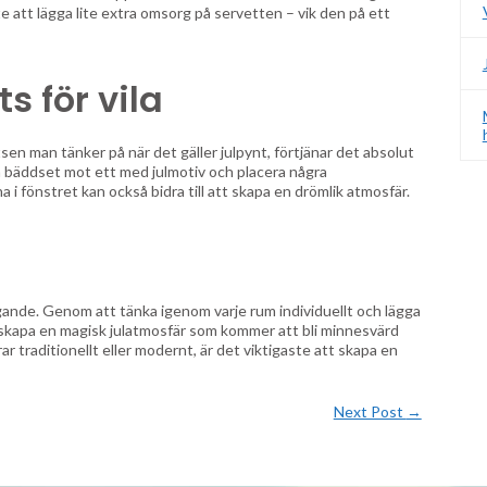
te att lägga lite extra omsorg på servetten – vik den på ett
s för vila
n man tänker på när det gäller julpynt, förtjänar det absolut
iga bäddset mot ett med julmotiv och placera några
a i fönstret kan också bidra till att skapa en drömlik atmosfär.
gande. Genom att tänka igenom varje rum individuellt och lägga
u skapa en magisk julatmosfär som kommer att bli minnesvärd
r traditionellt eller modernt, är det viktigaste att skapa en
Next Post
→