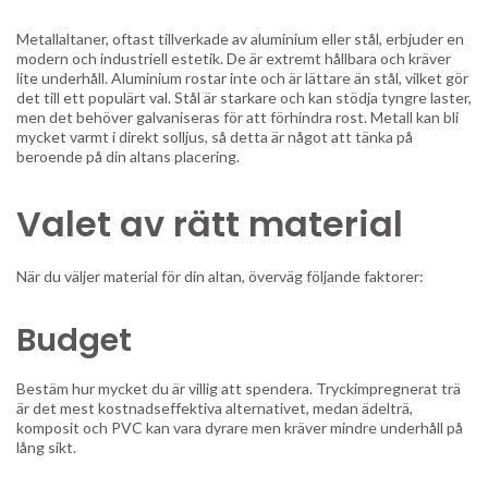
Metallaltaner, oftast tillverkade av aluminium eller stål, erbjuder en
modern och industriell estetik. De är extremt hållbara och kräver
lite underhåll. Aluminium rostar inte och är lättare än stål, vilket gör
det till ett populärt val. Stål är starkare och kan stödja tyngre laster,
men det behöver galvaniseras för att förhindra rost. Metall kan bli
mycket varmt i direkt solljus, så detta är något att tänka på
beroende på din altans placering.
Valet av rätt material
När du väljer material för din altan, överväg följande faktorer:
Budget
Bestäm hur mycket du är villig att spendera. Tryckimpregnerat trä
är det mest kostnadseffektiva alternativet, medan ädelträ,
komposit och PVC kan vara dyrare men kräver mindre underhåll på
lång sikt.