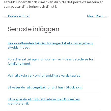
estetik, underhåll och klimat kan du hitta det perfekta materialet
som passar dina behov och din stil.
←
Previous Post
Next Post
→
Senaste inläggen
Hur regelbunden takvård förlänger takets livslängd och
skyddar huset
Förstå ersättningen för jourhem och dess betydelse för
familjehemmet
Välj rätt köksverktyg för smidigare vardagsprep
Så väljer du rätt tegeltak för ditt hus i Stockholm
Så skapar du ett tidlöst badrum med Bricmates
granitkeramik