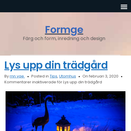
Formge
Färg och form, inredning och design
Lys upp din trädgård
By
rnn.yqe.
Posted in
Tips
,
Utomhus
On februari 3, 2020
Kommentarer inaktiverade
för Lys upp din trädgård