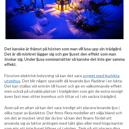
Det kanske är främst på hösten som man vill lysa upp sin trädgård.
Det är då mörkret lägger sig och ger ljuset den effekt som man
önskar sig. Under ljusa sommarnätter så kanske det inte ger samma
effekt.
Förutom elektrisk belysning så kan det vara
snyggt med ljuslykta
utomhus
. Det blir något speciellt då levande ljus fladdrar i en lykta.
Det kan ställas vid entrén till huset och ge en välkomnande effekt
men också på utvalda platser i trädgården som gör de extra mysigt
även fast man sitter inomhus och tittar ut i sin vackra trädgård.
Även på en altan så kan det vara trevligt att placera levande ljus i
olika typer av ljuslyktor. Det finns flera modeller att välja bland och
om det är mycket vind där du bor så kan det finans fördel att
använda sig av lyktor antingen med täkt glas eller med höga kanter
som gör att inte ljuset blåses ut i vinden. Tänk på att placera dina