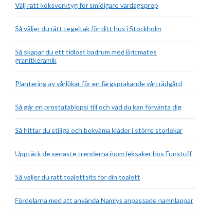
Välj rätt köksverktyg för smidigare vardagsprep
Så väljer du rätt tegeltak för ditt hus i Stockholm
Så skapar du ett tidlöst badrum med Bricmates
granitkeramik
Plantering av vårlökar för en färgsprakande vårträdgård
Så går en prostatabiopsi till och vad du kan förvänta dig
Så hittar du stiliga och bekväma kläder i större storlekar
Upptäck de senaste trenderna inom leksaker hos Funstuff
Så väljer du rätt toalettsits för din toalett
Fördelarna med att använda Namlys anpassade namnlappar