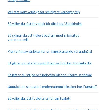
Välj rätt köksverktyg för smidigare vardagsprep
Så väljer du rätt tegeltak för ditt hus i Stockholm
Så skapar du ett tidlöst badrum med Bricmates
granitkeramik
Plantering av vårlökar för en färgsprakande vårträdgård
Så går en prostatabiopsi till och vad du kan förvänta dig
Så hittar du stiliga och bekväma kläder i större storlekar
Upptäck de senaste trenderna inom leksaker hos Funstuff
Så väljer du rätt toalettsits för din toalett