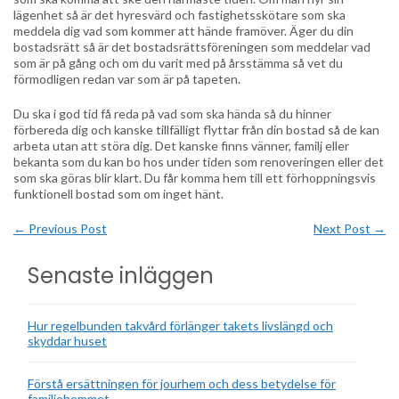
lägenhet så är det hyresvärd och fastighetsskötare som ska
meddela dig vad som kommer att hände framöver. Äger du din
bostadsrätt så är det bostadsrättsföreningen som meddelar vad
som är på gång och om du varit med på årsstämma så vet du
förmodligen redan var som är på tapeten.
Du ska i god tid få reda på vad som ska hända så du hinner
förbereda dig och kanske tillfälligt flyttar från din bostad så de kan
arbeta utan att störa dig. Det kanske finns vänner, familj eller
bekanta som du kan bo hos under tiden som renoveringen eller det
som ska göras blir klart. Du får komma hem till ett förhoppningsvis
funktionell bostad som om inget hänt.
←
Previous Post
Next Post
→
Senaste inläggen
Hur regelbunden takvård förlänger takets livslängd och
skyddar huset
Förstå ersättningen för jourhem och dess betydelse för
familjehemmet