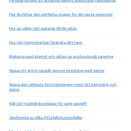
Fördelarna med att använda Namlys anpassade namnlappar
Hur du hittar den perfekta stugan för din nästa semester
Hur du väljer rätt material till din altan
Hur rätt belysning kan förändra ditt hem
Riskerna med eternit och vikten av professionell sanering
Skapa ett grönt paradis genom inredning med växter
Skapa den ultimata feststämningen med rätt belysning och
dekor
Välj rätt trädgårdsredskap för varje uppgift
Jämförelse av olika Attefallshusmodeller