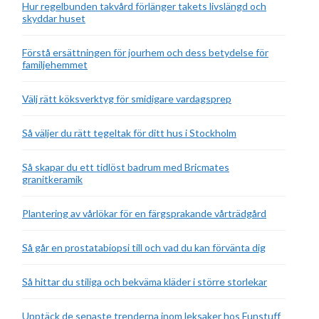
Hur regelbunden takvård förlänger takets livslängd och
skyddar huset
Förstå ersättningen för jourhem och dess betydelse för
familjehemmet
Välj rätt köksverktyg för smidigare vardagsprep
Så väljer du rätt tegeltak för ditt hus i Stockholm
Så skapar du ett tidlöst badrum med Bricmates
granitkeramik
Plantering av vårlökar för en färgsprakande vårträdgård
Så går en prostatabiopsi till och vad du kan förvänta dig
Så hittar du stiliga och bekväma kläder i större storlekar
Upptäck de senaste trenderna inom leksaker hos Funstuff