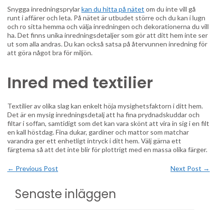
Snygga inredningsprylar
kan du hitta på nätet
om du inte vill gå
runt i affärer och leta. På nätet är utbudet större och du kan i lugn
och ro sitta hemma och välja inredningen och dekorationerna du vill
ha. Det finns unika inredningsdetaljer som gör att ditt hem inte ser
ut som alla andras. Du kan också satsa på återvunnen inredning för
att göra något bra för miljön.
Inred med textilier
Textilier av olika slag kan enkelt höja mysighetsfaktorn i ditt hem.
Det är en mysig inredningsdetalj att ha fina prydnadskuddar och
filtar i soffan, samtidigt som det kan vara skönt att vira in sig i en filt
en kall höstdag. Fina dukar, gardiner och mattor som matchar
varandra ger ett enhetligt intryck i ditt hem. Välj gärna ett
färgtema så att det inte blir för plottrigt med en massa olika färger.
←
Previous Post
Next Post
→
Senaste inläggen