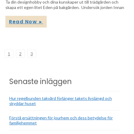
Ta din designhobby och dina kunskaper ut till trädgården och
skapa ett egen litet Eden på bakgården. Undersök jorden Innan
Read Now
►
1
2
3
Senaste inläggen
Hur regelbunden takvård förlänger takets livslängd och
skyddar huset
Förstå ersättningen för jourhem och dess betydelse för
familjehemmet