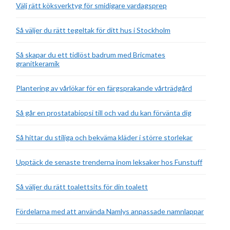
Välj rätt köksverktyg för smidigare vardagsprep
Så väljer du rätt tegeltak för ditt hus i Stockholm
Så skapar du ett tidlöst badrum med Bricmates
granitkeramik
Plantering av vårlökar för en färgsprakande vårträdgård
Så går en prostatabiopsi till och vad du kan förvänta dig
Så hittar du stiliga och bekväma kläder i större storlekar
Upptäck de senaste trenderna inom leksaker hos Funstuff
Så väljer du rätt toalettsits för din toalett
Fördelarna med att använda Namlys anpassade namnlappar