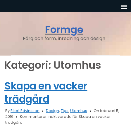
Formge
Färg och form, inredning och design
Kategori: Utomhus
Skapa en vacker
trädgård
By
Eilert Edvinsson
Design
,
Tips
,
Utomhus
On februari 5,
2016
Kommentarer inaktiverade
för Skapa en vacker
trädgård